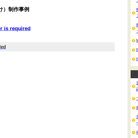
け）制作事例
r is required
led