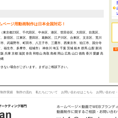
ームページ用動画制作は日本全国対応！
 東京（東京都23区、千代田区、中央区、港区、世田谷区、大田区、目黒区、
区、新宿区、江東区、墨田区、葛飾区、江戸川区、台東区、文京区、荒川
川市、武蔵野市、町田市、八王子市、三鷹市、西東京市、狛江市、国分寺
生市、多摩市、稲城市） 神奈川 埼玉 千葉 茨城 栃木 群馬 山梨 新潟
R
大阪 兵庫 京都 滋賀 奈良 和歌山 鳥取 島根 岡山 広島 山口 徳島 香川 愛媛 高
沖縄
できない場合がございます。まずはご相談下さい。
制作実績
制作の流れ
私たちについて
お問い合わせはこちら
お問い合わせ