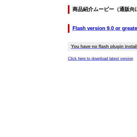
商品紹介ムービー（通販向
Flash version 9,0 or greate
You have no flash plugin instal
Click here to download latest version