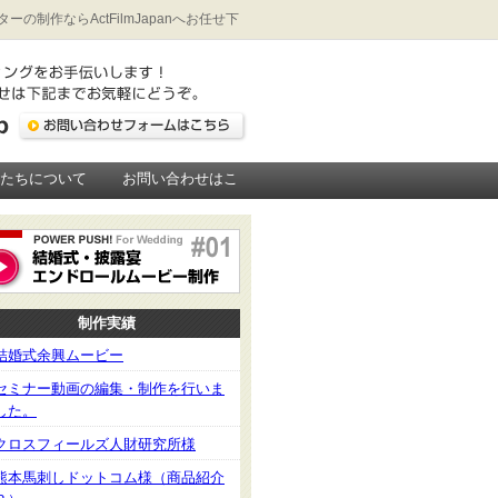
作ならActFilmJapanへお任せ下
私たちについて
お問い合わせはこ
制作実績
結婚式余興ムービー
セミナー動画の編集・制作を行いま
した。
クロスフィールズ人財研究所様
熊本馬刺しドットコム様（商品紹介