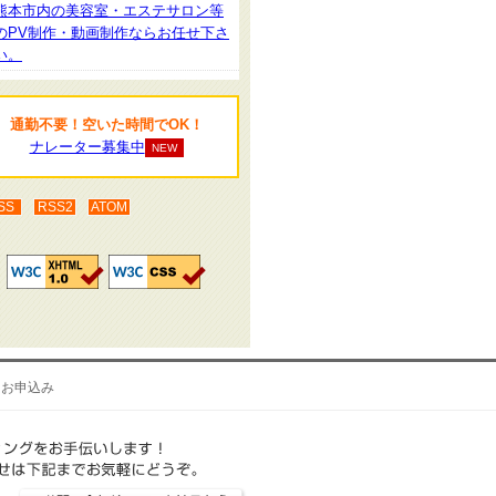
熊本市内の美容室・エステサロン等
のPV制作・動画制作ならお任せ下さ
い。
通勤不要！空いた時間でOK！
ナレーター募集中
NEW
SS
RSS2
ATOM
・お申込み