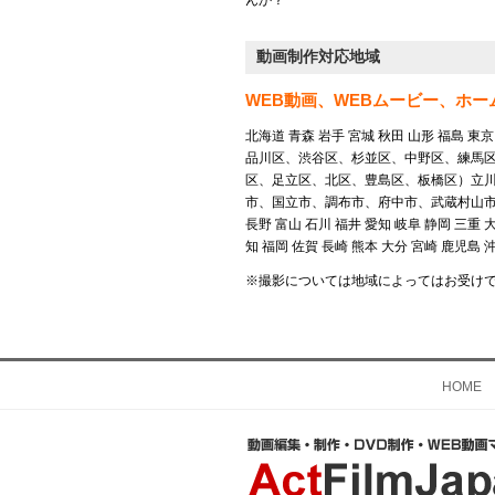
んか？
動画制作対応地域
WEB動画、WEBムービー、ホ
北海道 青森 岩手 宮城 秋田 山形 福島
品川区、渋谷区、杉並区、中野区、練馬
区、足立区、北区、豊島区、板橋区）立
市、国立市、調布市、府中市、武蔵村山市、福
長野 富山 石川 福井 愛知 岐阜 静岡 三重 
知 福岡 佐賀 長崎 熊本 大分 宮崎 鹿児島 
※撮影については地域によってはお受け
HOME