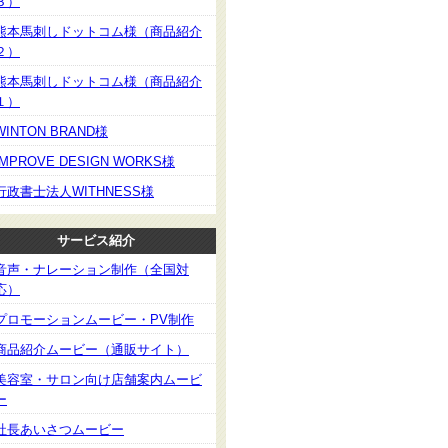
３）
熊本馬刺しドットコム様（商品紹介
２）
熊本馬刺しドットコム様（商品紹介
１）
WINTON BRAND様
IMPROVE DESIGN WORKS様
行政書士法人WITHNESS様
サービス紹介
音声・ナレーション制作（全国対
応）
プロモーションムービー・PV制作
商品紹介ムービー（通販サイト）
美容室・サロン向け店舗案内ムービ
ー
社長あいさつムービー