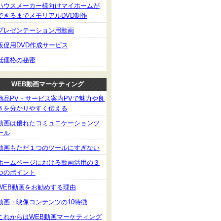
ハウスメーカー様向けマイホームが
できるまでメモリアルDVD制作
プレゼンテーション用動画
販促用DVD作成サービス
低価格の秘密
WEB動画マーケティング
商品PV・サービス案内PVで魅力や良
さを分かりやすく伝える
動画は優れたコミュニケーションツ
ール
動画もただ１つのツールにすぎない
ホームページにおける動画活用の３
つのポイント
WEB動画をお勧めする理由
動画・映像コンテンツの10特徴
これからはWEB動画マーケティング