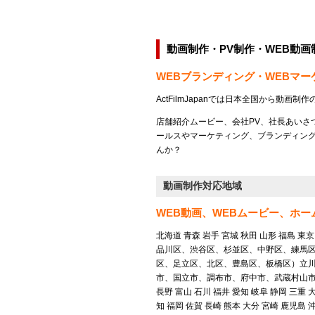
動画制作・PV制作・WEB動
WEBブランディング・WEBマ
ActFilmJapanでは日本全国から動画
店舗紹介ムービー、会社PV、社長あいさ
ールスやマーケティング、ブランディン
んか？
動画制作対応地域
WEB動画、WEBムービー、ホ
北海道 青森 岩手 宮城 秋田 山形 福島
品川区、渋谷区、杉並区、中野区、練馬
区、足立区、北区、豊島区、板橋区）立
市、国立市、調布市、府中市、武蔵村山市、福
長野 富山 石川 福井 愛知 岐阜 静岡 三重 
知 福岡 佐賀 長崎 熊本 大分 宮崎 鹿児島 