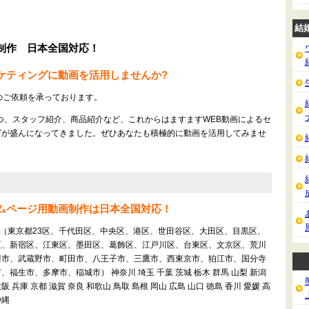
結
画制作 日本全国対応！
ーケティングに動画を活用しませんか?
制作のご依頼を承っております。
つ、スタッフ紹介、商品紹介など、これからはますますWEB動画によるセ
グが盛んになってきました。ぜひあなたも積極的に動画を活用してみませ
ームページ用動画制作は日本全国対応！
 東京（東京都23区、千代田区、中央区、港区、世田谷区、大田区、目黒区、
区、新宿区、江東区、墨田区、葛飾区、江戸川区、台東区、文京区、荒川
川市、武蔵野市、町田市、八王子市、三鷹市、西東京市、狛江市、国分寺
生市、多摩市、稲城市） 神奈川 埼玉 千葉 茨城 栃木 群馬 山梨 新潟
大阪 兵庫 京都 滋賀 奈良 和歌山 鳥取 島根 岡山 広島 山口 徳島 香川 愛媛 高
沖縄