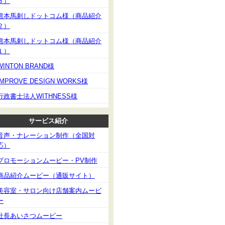
３）
熊本馬刺しドットコム様（商品紹介
２）
熊本馬刺しドットコム様（商品紹介
１）
WINTON BRAND様
IMPROVE DESIGN WORKS様
行政書士法人WITHNESS様
サービス紹介
音声・ナレーション制作（全国対
応）
プロモーションムービー・PV制作
商品紹介ムービー（通販サイト）
美容室・サロン向け店舗案内ムービ
ー
社長あいさつムービー