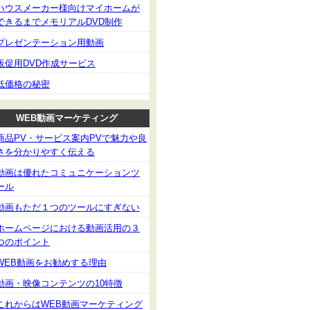
ハウスメーカー様向けマイホームが
できるまでメモリアルDVD制作
プレゼンテーション用動画
販促用DVD作成サービス
低価格の秘密
WEB動画マーケティング
商品PV・サービス案内PVで魅力や良
さを分かりやすく伝える
動画は優れたコミュニケーションツ
ール
動画もただ１つのツールにすぎない
ホームページにおける動画活用の３
つのポイント
WEB動画をお勧めする理由
動画・映像コンテンツの10特徴
これからはWEB動画マーケティング