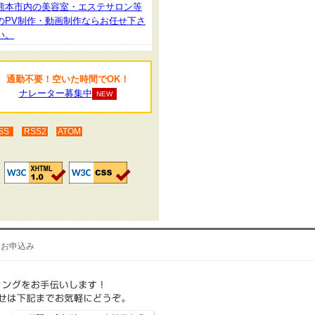
熊本市内の美容室・エステサロン等
のPV制作・動画制作ならお任せ下さ
い。
通勤不要！空いた時間でOK！
ナレーター募集中
NEW
SS
RSS2
ATOM
・お申込み