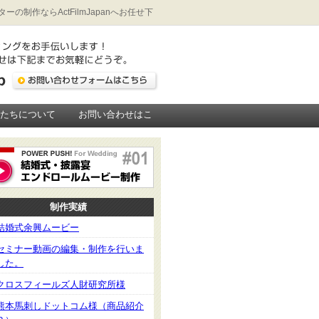
作ならActFilmJapanへお任せ下
私たちについて
お問い合わせはこ
制作実績
結婚式余興ムービー
セミナー動画の編集・制作を行いま
した。
クロスフィールズ人財研究所様
熊本馬刺しドットコム様（商品紹介