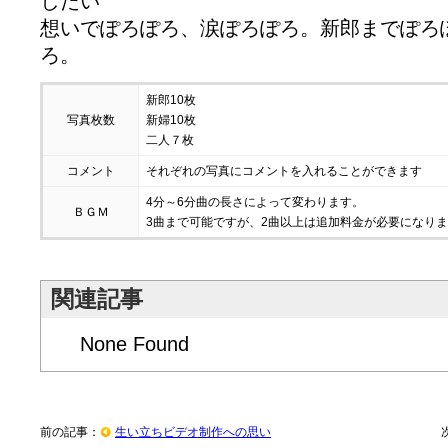
したい
想いでぽろぽろ、涙ぽろぽろ。新郎までぽろ
ろ。
新郎10枚
写真枚数
新婦10枚
二人７枚
コメント
それぞれの写真にコメントを入れることができます
4分～6分曲の長さによって変わります。
ＢＧＭ
3曲まで可能ですが、2曲以上は追加料金が必要になり
関連記事
None Found
前の記事：
生い立ちビデオ制作への思い